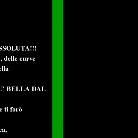
SSOLUTA!!!
, delle curve
ella
U' BELLA DAL
e ti farò
ca,