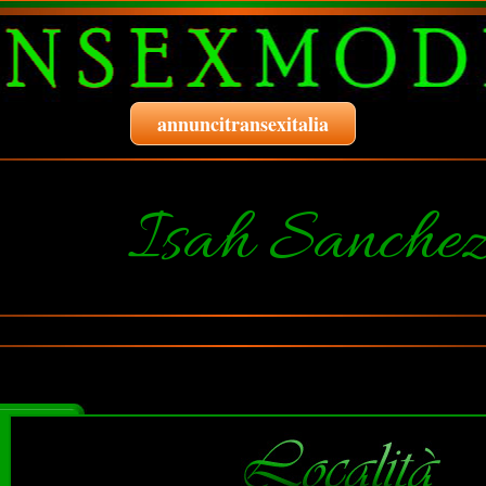
annuncitransexitalia
Isah Sanche